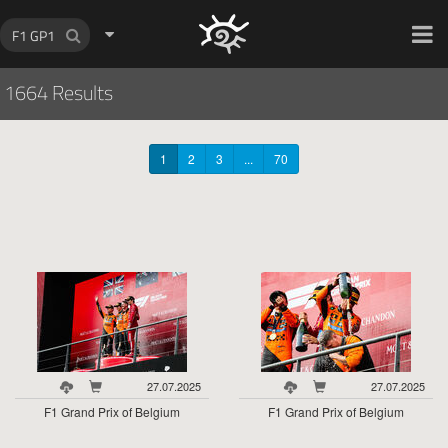
HOCH ZWEI Photoagency
1664 Results
1
2
3
...
70
27.07.2025
27.07.2025
F1 Grand Prix of Belgium
F1 Grand Prix of Belgium