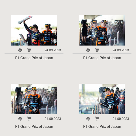
24.09.2023
24.09.2023
F1 Grand Prix of Japan
F1 Grand Prix of Japan
24.09.2023
24.09.2023
F1 Grand Prix of Japan
F1 Grand Prix of Japan