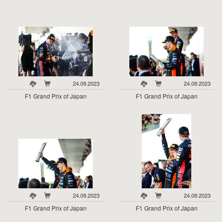
24.09.2023
24.09.2023
F1 Grand Prix of Japan
F1 Grand Prix of Japan
24.09.2023
24.09.2023
F1 Grand Prix of Japan
F1 Grand Prix of Japan