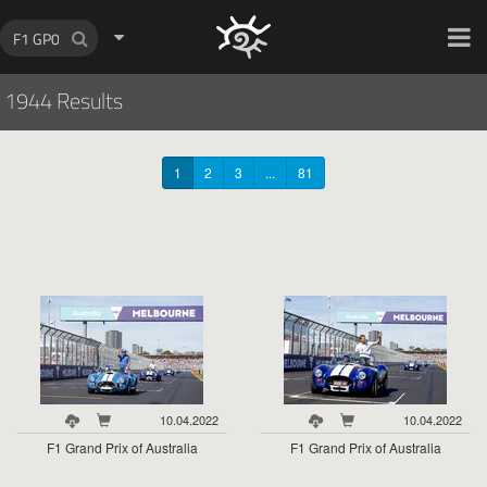
HOCH ZWEI Photoagency
1944 Results
1
2
3
...
81
10.04.2022
10.04.2022
F1 Grand Prix of Australia
F1 Grand Prix of Australia