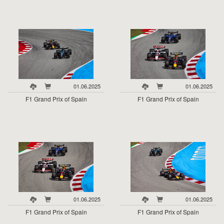
01.06.2025
01.06.2025
F1 Grand Prix of Spain
F1 Grand Prix of Spain
01.06.2025
01.06.2025
F1 Grand Prix of Spain
F1 Grand Prix of Spain