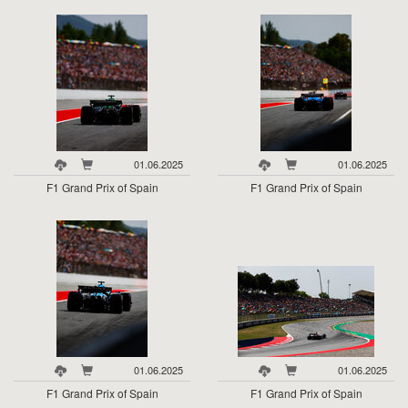
01.06.2025
01.06.2025
F1 Grand Prix of Spain
F1 Grand Prix of Spain
01.06.2025
01.06.2025
F1 Grand Prix of Spain
F1 Grand Prix of Spain