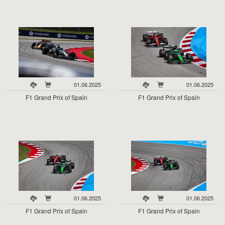
01.06.2025
01.06.2025
F1 Grand Prix of Spain
F1 Grand Prix of Spain
01.06.2025
01.06.2025
F1 Grand Prix of Spain
F1 Grand Prix of Spain